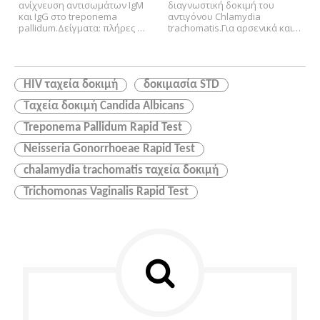
(ανοσοχρωματογραφική
αντιγόνου στο σπίτι STI
ανίχνευση αντισωμάτων IgM 
διαγνωστική δοκιμή του 
δοκιμασία)
και IgG στο treponema 
Διαγνωστική δοκιμή
αντιγόνου Chlamydia 
pallidum.
Δείγματα: πλήρες 
trachomatis.
Για αρσενικά και 
κασέτα
αίμα/ορό/πλάσμα.
Για 
θηλυκά υποψήφια χρήση 
επαγγελματική 
μολυσμένων ατόμων.
Δείγμα: 
χρήση.
Εγκρίθηκε CE.
Ισχύει για 
Τραβεστήριο/ουρηθρική 
24 μήνες.
επιφάνεια.
Ισχύει για 24 
HIV ταχεία δοκιμή
δοκιμασία STD
μήνες.
Για επαγγελματική 
κλινική χρήση.
Ταχεία δοκιμή Candida Albicans
Treponema Pallidum Rapid Test
Neisseria Gonorrhoeae Rapid Test
chalamydia trachomatis ταχεία δοκιμή
Trichomonas Vaginalis Rapid Test