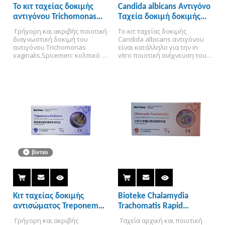
Το κιτ ταχείας δοκιμής
Candida albicans Αντιγόνο
αντιγόνου Trichomonas
Ταχεία δοκιμή δοκιμής
vaginalis αντιγόνου
(ανοσοχρωματογραφική
 Γρήγορη και ακριβής ποιοτική 
Το κιτ ταχείας δοκιμής 
(ανοσοχρωματογραφική
δοκιμασία)
διαγνωστική δοκιμή του 
Candida albicans αντιγόνου 
δοκιμασία)
αντιγόνου Trichomonas 
είναι κατάλληλο για την in 
vaginalis.
Spicemen: κολπικό 
vitro ποιοτική ανίχνευση του 
στύλο.
Ισχύει για 24 
αντιγόνου Candida albicans 
μήνες.
Εγκρίθηκε CE.
Για 
σε επιχρίσματα κολπικών 
επαγγελματική χρήση.
εκκρίσεων από γυναίκες άνω 
των 18 ετών για την 
βοηθητική διάγνωση της 
λοίμωξης Candida albicans.
βίντεο
Κιτ ταχείας δοκιμής
Bioteke Chalamydia
αντισώματος Treponema
Trachomatis Rapid
Pallidum αντίσωμα
αντιγόνιο κιτ δοκιμής
 Γρήγορη και ακριβής 
 Ταχεία αρχική και ποιοτική 