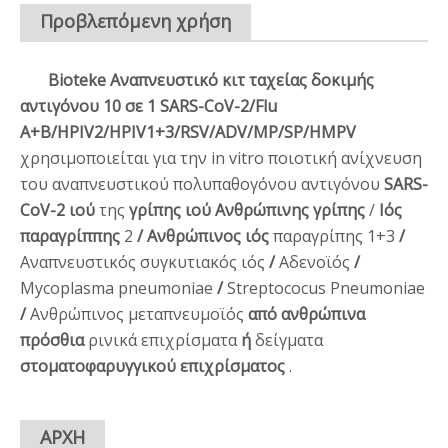
Προβλεπόμενη χρήση
Bioteke Αναπνευστικό κιτ ταχείας δοκιμής
αντιγόνου 10 σε 1 SARS-CoV-2/Flu
A+B/HPIV2/HPIV1+3/RSV/ADV/MP/SP/HMPV
χρησιμοποιείται για την in vitro ποιοτική ανίχνευση
του αναπνευστικού πολυπαθογόνου αντιγόνου
SARS-
CoV-2 ιού
της
γρίπης ιού Ανθρώπινης γρίπης
/
Ιός
παραγρίππης
2
/ Ανθρώπινος ιός
παραγρίπης 1+3
/
Αναπνευστικός συγκυτιακός ιός
/
Αδενοϊός
/
Mycoplasma pneumoniae
/
Streptococus Pneumoniae
/
Ανθρώπινος μεταπνευμοϊός
από ανθρώπινα
πρόσθια
ρινικά επιχρίσματα
ή
δείγματα
στοματοφαρυγγικού επιχρίσματος
.
ΑΡΧΗ