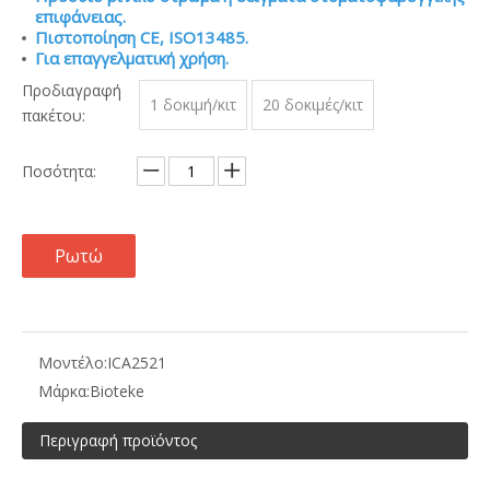
επιφάνειας.
Πιστοποίηση CE, ISO13485.
Για επαγγελματική χρήση.
Προδιαγραφή
1 δοκιμή/κιτ
20 δοκιμές/κιτ
πακέτου:
Ποσότητα:
Ρωτώ
Μοντέλο:
ICA2521
Μάρκα:
Bioteke
Περιγραφή προϊόντος